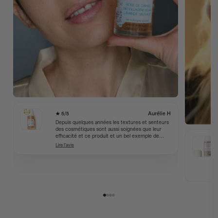
★ 5/5
Aurélie H
Depuis quelques années les textures et senteurs
des cosmétiques sont aussi soignées que leur
efficacité et ce produit et un bel exemple de
réussite. Gelée fraîche, couleur discrète, senteur
Lire l’avis
délicate et hydratation bien ressentie. Et le flacon
pompe qui évite qu'on contamine le produit tout
en distribuant la dose idéale.