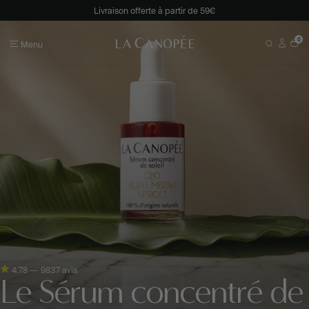
Livraison offerte à partir de 59€
Un échantillon lait corps offert à chaque commande
0
Menu
Inscrivez-vous à notre newsletter !
Les routines
Soins ciblés
complètes
Découvrir
Découvrir
Découvrir
Découvrir
4.78 — 9837 avis
Le Sérum concentré de