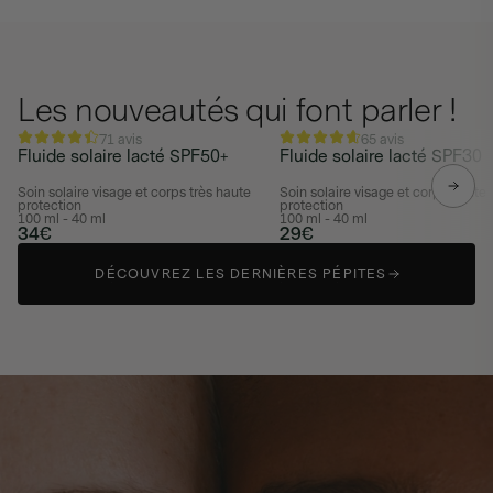
Les nouveautés qui font parler !
71 avis
65 avis
NOUVEAUTÉ
NOUVEAUTÉ
Fluide solaire lacté SPF50+
Fluide solaire lacté SPF30
Soin solaire visage et corps très haute
Soin solaire visage et corps haute
protection
protection
100 ml - 40 ml
100 ml - 40 ml
34€
29€
DÉCOUVREZ LES DERNIÈRES PÉPITES
DÉCOUVREZ LES DERNIÈRES PÉPITES