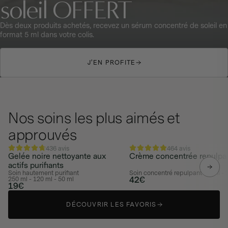
soleil OFFERT
Dès deux produits achetés, recevez un sérum concentré de soleil en
format 5 ml dans votre colis.
J'EN PROFITE
J'EN PROFITE
Nos soins les plus aimés et
approuvés
436 avis
464 avis
MEILLEURE VENTE
MEILLEURE VENTE
Gelée noire nettoyante aux
Crème concentrée repulpa
actifs purifiants
Soin hautement purifiant
Soin concentré repulpant
50 ml - 
42€
250 ml - 120 ml - 50 ml
19€
DÉCOUVRIR LES FAVORIS
DÉCOUVRIR LES FAVORIS